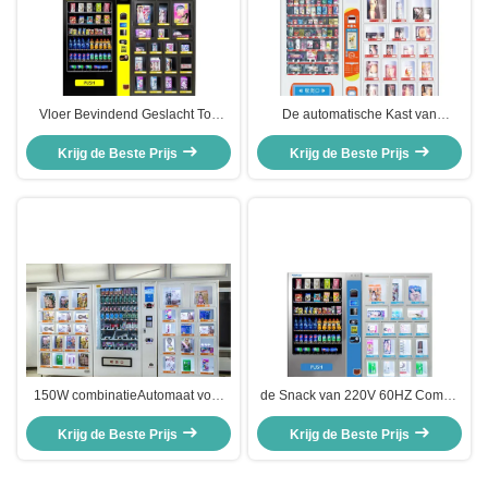
Vloer Bevindend Geslacht Toy
De automatische Kast van
Vending Machine met 18
Geslachtstoy vending machine
Krijg de Beste Prijs
Kastkabinetten
Krijg de Beste Prijs
with auto
150W combinatieAutomaat voor
de Snack van 220V 60HZ Combo
OEM van de Geslachtswinkel
en de Machtsoem van de
ODM met Kamertemperatuur
Krijg de Beste Prijs
Krijg de Beste Prijs
SodaAutomaat 60W