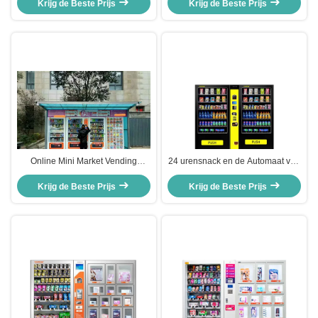
CondoomAutomaat van het de
Krijg de Beste Prijs
Bevroren VleesAutomaat
Krijg de Beste Prijs
machinegeslacht de
WinkelAutomaten
Online Mini Market Vending
24 urensnack en de Automaat van
Machine Combination met ODM
Drankcombo voor Winkelcomplex
Krijg de Beste Prijs
van het 5 Duimscherm
Krijg de Beste Prijs