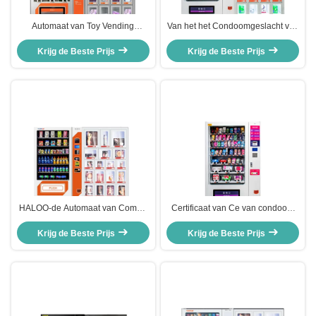
Automaat van Toy Vending
Van het het Condoomgeslacht van
Machine Combo Toys van het
de combinatieAutomaat van de de
condoomgeslacht de Volwassen
Krijg de Beste Prijs
Krijg de Beste Prijs
ProductenAutomaat
Spiraalvormige de Rolgroeven
HALOO-de Automaat van Combo
Certificaat van Ce van condoom
van GeslachtsAutomaten voor
het Niet-gekoelde Automaten
Krijg de Beste Prijs
Volwassen Producten
Krijg de Beste Prijs
120W