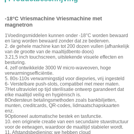
-18°C Vriesmachine Vriesmachine met
magnetron
1Voedingsmiddelen kunnen onder -18°C worden bewaard
en lang worden bewaard zonder dat ze bederven.
2. de gehele machine kan tot 200 dozen vullen (afhankelijk
van de grootte van de maaltijdbento doos)
3.21,5 inch touchscreen, uitstekende visuele effecten en
besturing.
4. zelf ontwikkelde 3000 W micro-waveoven, hoge
verwarmingsefficiëntie.
5. 80s-110s verwarmingstijd voor diepvries, vrij ingesteld
6- Verstelbare push-slots, compatibel met meer maten.
7Het ultraviolet op tijd sterilisatie ontwerp garandeert dat
elke maaltijd veilig en hygiënisch is.
8Ondersteun betalingsmethoden zoals bankbiljetten,
munten, creditcards, QR-codes, lidmaatschapskaarten
enz.
9Optioneel automatische bestek en tasfunctie.
10. een originele creatie van een secundaire stuwstructuur
voor de eetwagen, waardoor de maaltijd stabieler wordt.
11. Afstandsbediening: we hebben cloud