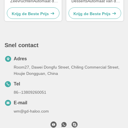
ZeevruchtenAutomaat de
DessertsAutomaat van de
DoosAutomaat van het
CakesAutomaat Bevroren
Visserijaas
Bevroren de
Krijg de Beste Prijs
Krijg de Beste Prijs
KoekjesAutomaat
Snel contact
Adres
Room27, Dawei Dongfu Street, Chiling Commercial Street,
Houjie Dongguan, China
Tel
86--13809260051
E-mail
wm@gd-haloo.com