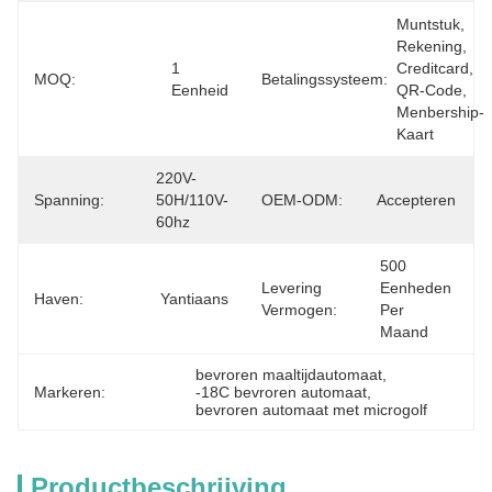
Muntstuk, 
Rekening, 
1 
Creditcard, 
MOQ:
Betalingssysteem:
Eenheid
QR-Code, 
Menbership-
Kaart
220V-
Spanning:
50H/110V-
OEM-ODM:
Accepteren
60hz
500 
Levering
Eenheden 
Haven:
Yantiaans
Vermogen:
Per 
Maand
bevroren maaltijdautomaat
, 
Markeren:
-18C bevroren automaat
, 
bevroren automaat met microgolf
Productbeschrijving