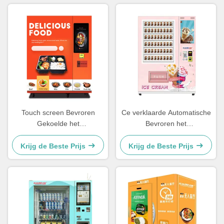
Touch screen Bevroren
Ce verklaarde Automatische
Gekoelde het
Bevroren het
VleesAutomaat van de
RoomijsAutomaat van de
VleesAutomaat -18℃
RoomijsAutomaat
Krijg de Beste Prijs
Krijg de Beste Prijs