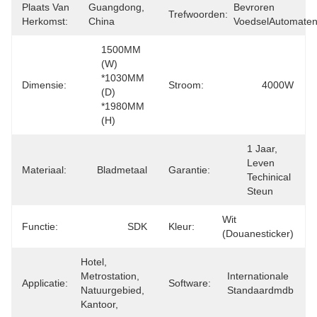
Plaats Van
Guangdong, 
Bevroren 
Trefwoorden:
Herkomst:
China
VoedselAutomate
1500MM 
(W) 
*1030MM 
Dimensie:
Stroom:
4000W
(D) 
*1980MM 
(H)
1 Jaar, 
Leven 
Materiaal:
Bladmetaal
Garantie:
Techinical 
Steun
Wit 
Functie:
SDK
Kleur:
(douanesticker)
Hotel, 
Metrostation, 
Internationale 
Applicatie:
Software:
Natuurgebied, 
Standaardmdb
Kantoor,