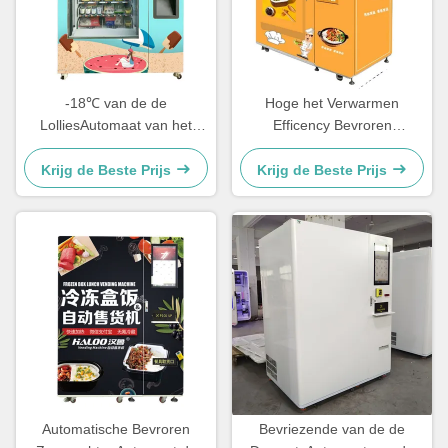
-18℃ van de de
Hoge het Verwarmen
LolliesAutomaat van het
Efficency Bevroren
bevroren Voedselijs van de
VoedselAutomaat voor de
de IjslollyAutomaat de
Verkoop Bevroren Automaat
Krijg de Beste Prijs
Krijg de Beste Prijs
Automaat van de het Ijskegel
van Dumplines
Automatische Bevroren
Bevriezende van de de