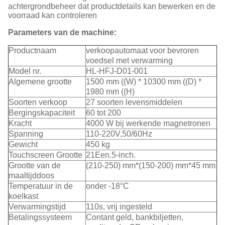
achtergrondbeheer dat productdetails kan bewerken en de
voorraad kan controleren
Parameters van de machine:
Productnaam
verkoopautomaat voor bevroren
voedsel met verwarming
Model nr.
HL-HFJ-D01-001
Algemene grootte
1500 mm ((W) * 10300 mm ((D) *
1980 mm ((H)
Soorten verkoop
27 soorten levensmiddelen
Bergingskapaciteit
60 tot 200
Kracht
4000 W bij werkende magnetronen
Spanning
110-220V,50/60Hz
Gewicht
450 kg
Touchscreen Grootte
21Een.5-inch.
Grootte van de
(210-250) mm*(150-200) mm*45 mm
maaltijddoos
Temperatuur in de
onder -18°C
koelkast
Verwarmingstijd
110s, vrij ingesteld
Betalingssysteem
Contant geld, bankbiljetten,