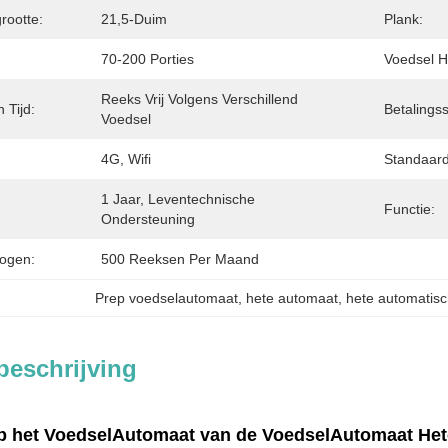
rootte:
21,5-Duim
Plank:
70-200 Porties
Voedsel H
Reeks Vrij Volgens Verschillend 
 Tijd:
Betalings
Voedsel
4G, Wifi
Standaard
1 Jaar, Leventechnische 
Functie:
Ondersteuning
ogen:
500 Reeksen Per Maand
Prep voedselautomaat
, 
hete automaat
, 
hete automatis
beschrijving
ep het VoedselAutomaat van de VoedselAutomaat He