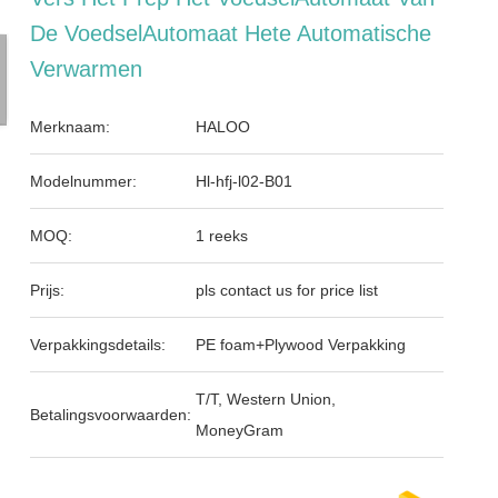
De VoedselAutomaat Hete Automatische
Verwarmen
Merknaam:
HALOO
Modelnummer:
Hl-hfj-l02-B01
MOQ:
1 reeks
Prijs:
pls contact us for price list
Verpakkingsdetails:
PE foam+Plywood Verpakking
T/T, Western Union,
Betalingsvoorwaarden:
MoneyGram