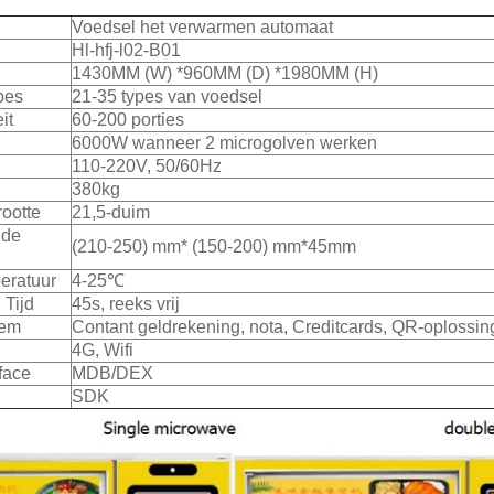
Voedsel het verwarmen automaat
Hl-hfj-l02-B01
1430MM (W) *960MM (D) *1980MM (H)
pes
21-35 types van voedsel
it
60-200 porties
6000W wanneer 2 microgolven werken
110-220V, 50/60Hz
380kg
ootte
21,5-duim
 de
(210-250) mm* (150-200) mm*45mm
eratuur
4-25℃
 Tijd
45s, reeks vrij
eem
Contant geldrekening, nota, Creditcards, QR-oplossin
4G, Wifi
face
MDB/DEX
SDK