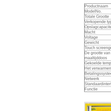
Productnaam
ModelNo.
Totale Grootte
Verkopende ty
Opslagcapacite
Macht
Voltage
Gewicht
Touch screengr
De grootte van
maaltijddoos
Gekoelde temp
Het verwarmen
Betalingssyst
Netwerk
Standaardinter
Functie