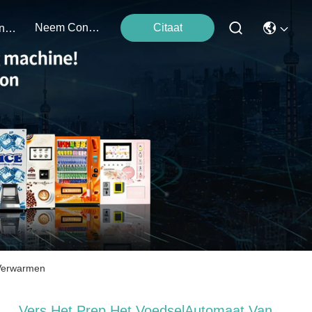
Neem Contact Met Ons Op
Citaat
Evenementen
 Verwarmen
Vers Het Prep Het VoedselAutomaat Van