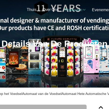
Thuis
Over Ons
Producten
Details Van De Producten
rep het VoedselAutomaat van de VoedselAutomaat Hete Automatische