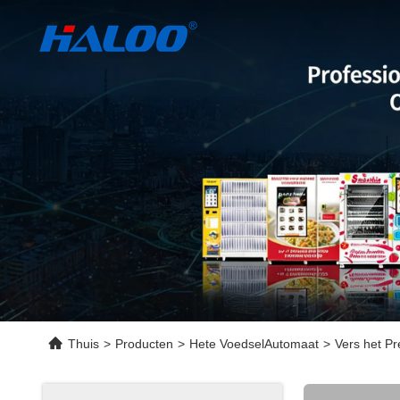
Thuis
>
Producten
>
Hete VoedselAutomaat
>
Vers het P