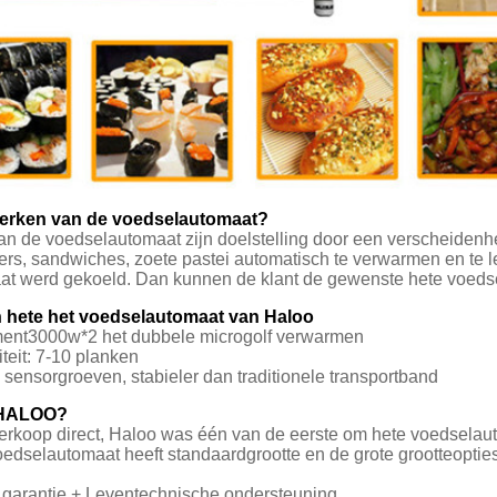
werken van de voedselautomaat?
an de voedselautomaat zijn doelstelling door een verscheidenhe
rs, sandwiches, zoete pastei automatisch te verwarmen en te l
t werd gekoeld. Dan kunnen de klant de gewenste hete voedse
 hete het voedselautomaat van Haloo
ent3000w*2 het dubbele microgolf verwarmen
teit: 7-10 planken
sensorgroeven, stabieler dan traditionele transportband
 HALOO?
erkoop direct, Haloo was één van de eerste om hete voedselau
oedselautomaat heeft standaardgrootte en de grote grootteoptie
garantie + Leventechnische ondersteuning