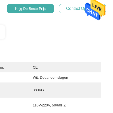
Contact Opnemen
Krijg De Beste Prijs
ng:
CE
Wit, Douaneomslagen
380KG
110V-220V, 50/60HZ