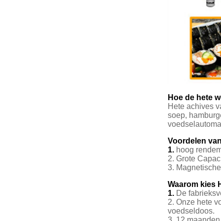
Hoe de hete 
Hete achives v
soep, hamburge
voedselautomaa
Voordelen van
1.
hoog rendem
2. Grote Capaci
3. Magnetische 
Waarom kies
1.
De fabrieksv
2. Onze hete v
voedseldoos.
3. 12 maanden 