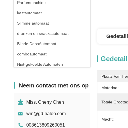
Parfummachine
kastautomaat
Slimme automaat
dranken en snacksautomaat
Gedetail
Blinde DoosAutomaat
comboautomaat
Gedetail
Niet-gekoelde Automaten
apotheekautomaat
Plaats Van He
Neem contact met ons op
Vloeibare Detergent Automaat
Materiaal:
Miniautomaat
Miss. Cherry Chen
Totale Grootte
Geslacht Toy Vending Machine
wm@gd-haloo.com
Nagelmachine
Macht:
008613809260051