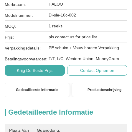
HALOO
Merknaam:
Dl-sle-10c-002
Modelnummer:
1 reeks
MOQ:
pls contact us for price list
Prijs:
PE schuim + Vouw houten Verpakking
Verpakkingsdetails:
T/T, L/C, Western Union, MoneyGram
Betalingsvoorwaarden:
Krijg De Beste Prijs
Contact Opnemen
Gedetailleerde Informatie
Productbeschrijving
Gedetailleerde Informatie
Plaats Van
Guangdong, 