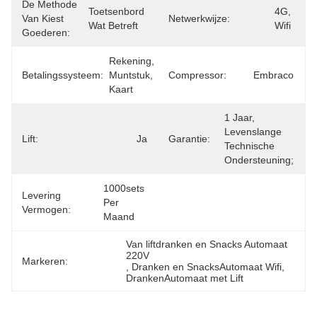
De Methode
Toetsenbord 
4G, 
Van Kiest
Netwerkwijze:
Wat Betreft
Wifi
Goederen:
Rekening, 
Betalingssysteem:
Muntstuk, 
Compressor:
Embraco
Kaart
1 Jaar, 
Levenslange 
Lift:
Ja
Garantie:
Technische 
Ondersteuning;
1000sets 
Levering
Per 
Vermogen:
Maand
Van liftdranken en Snacks Automaat 
220V
Markeren:
, 
Dranken en SnacksAutomaat Wifi
, 
DrankenAutomaat met Lift