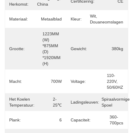
Certificering:
CE
Herkomst:
China
Wit, 
Materiaal:
Metaalblad
Kleur:
Douaneomslagen
1223MM 
(W) 
*875MM 
Grootte:
Gewicht:
380kg
(D) 
*1920MM 
(H)
110-
Macht:
700W
Voltage:
220V, 
50/60HZ
Het Koelen
2-
Spiraalvormige 
Ladingsleuven:
Temperatuur:
25℃
Spoel
360-
Plank:
6
Capaciteit:
700pcs