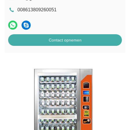
008613809260051
Contact opnemen