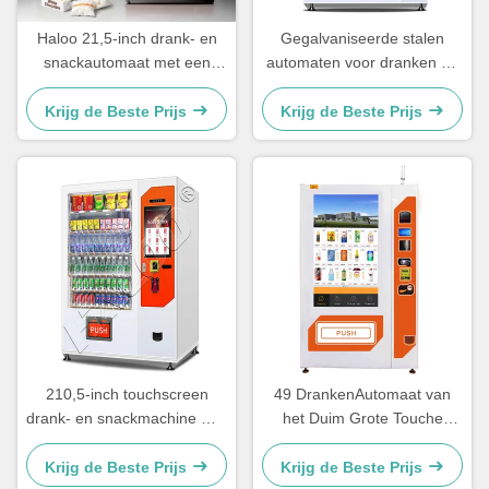
Haloo 21,5-inch drank- en
Gegalvaniseerde stalen
snackautomaat met een
automaten voor dranken en
capaciteit van 360
snacks zijn duurzaam
producten, een anticondens
Krijg de Beste Prijs
Krijg de Beste Prijs
glazen deur en een stevige
en duurzame constructie.
210,5-inch touchscreen
49 DrankenAutomaat van
drank- en snackmachine met
het Duim Grote Touche
liftfunctie voor winkelcentra,
screen met de Automaat van
stations en
Koelingssnacks
Krijg de Beste Prijs
Krijg de Beste Prijs