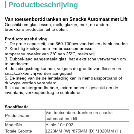
Productbeschrijving
Van toetsenborddranken en Snacks Automaat met Lift
Geschikt om glasflessen, melk, glazen, mok, en andere
breekbare producten uit te delen.
Productomschrijving
1. De grote capaciteit, kan 360-700pcs-voedsel en drank houden
2. Krachtig koelsysteem: Embraccocompressor,
temperatuurwaaier van 2℃ aan 25℃, reeks vrij
3. Dubbel-laag aangemaakt glas, het elektrische verwarmen om
te ontdooien
4. de ladingssteeg kunnen, volgens de grootte van flessen en
snackzakken vrij worden aangepast.
5. De steeg van de de lentelading kan in riemtransportband of
duwtype worden veranderd.
6. icloud achtergrondbeheer, extern beheer: geschikt om de
inventaris, verkoopbedrag te controleren.
Specificatie
Van toetsenborddranken en snacks
Productnaam
automaat met lift
ModelNo.
Hl-sle-10c-002
Totale Grootte
1223MM (W) *875MM (D) *1920MM (H)