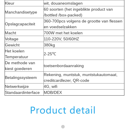
Kleur
wit, douaneomslagen
60 soorten (het ingeblikte product van
Manchandisetype
/bottled /box-packed)
360-700pcs volgens de grootte van flessen
Opslagcapaciteit
en voedselzakken
Macht
700W met het koelen
Voltage
110-220V, 50/60HZ
Gewicht
380kg
Het koelen
2-25℃
Temperatuur
De methode van
toetsenbordaanraking
kiest goederen
Rekening, muntstuk, muntstukautomaat,
Betalingssysteem
creditcardlezer, QR-code
Netwerkwijze
4G, wifi
Standaardinterface
MDB/DEX