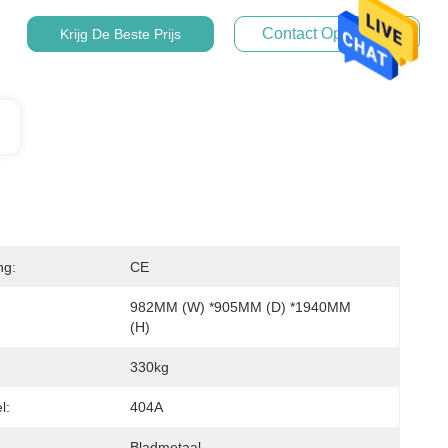
Contact Opnemen
Krijg De Beste Prijs
ng:
CE
982MM (W) *905MM (D) *1940MM 
(H)
330kg
l:
404A
Bladmetaal