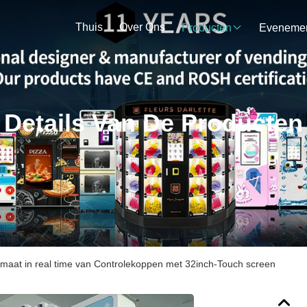
Thuis
Over Ons
Producten
Details Van De Producten
maat in real time van Controlekoppen met 32inch-Touch screen