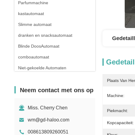
Parfummachine
kastautomaat
Slimme automaat
dranken en snacksautomaat
Gedetail
Blinde DoosAutomaat
comboautomaat
Gedetail
Niet-gekoelde Automaten
apotheekautomaat
Plaats Van He
Neem contact met ons op
Vloeibare Detergent Automaat
Machine:
Miniautomaat
Miss. Cherry Chen
Piekmacht:
Geslacht Toy Vending Machine
wm@gd-haloo.com
Nagelmachine
Kopcapaciteit:
008613809260051
Kleur: