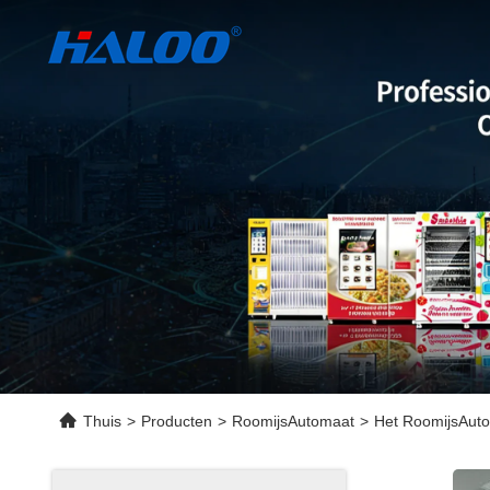
Thuis
>
Producten
>
RoomijsAutomaat
>
Het RoomijsAuto