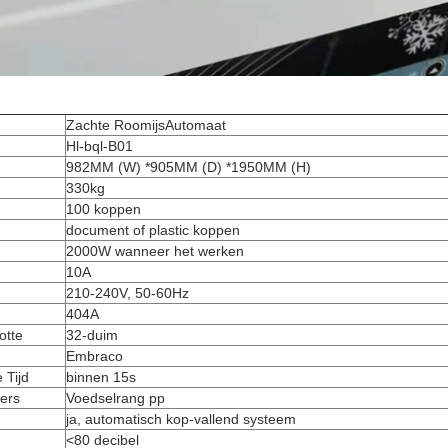
Zachte RoomijsAutomaat
Hl-bql-B01
982MM (W) *905MM (D) *1950MM (H)
330kg
100 koppen
document of plastic koppen
2000W wanneer het werken
10A
210-240V, 50-60Hz
404A
otte
32-duim
Embraco
 Tijd
binnen 15s
ers
Voedselrang pp
ja, automatisch kop-vallend systeem
<80 decibel