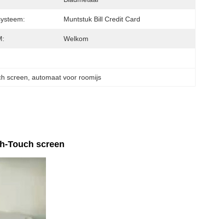
systeem:
Muntstuk Bill Credit Card
:
Welkom
ch screen
, 
automaat voor roomijs
ch-Touch screen