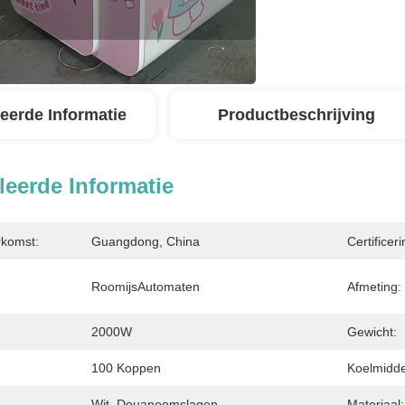
leerde Informatie
Productbeschrijving
leerde Informatie
rkomst:
Guangdong, China
Certificeri
RoomijsAutomaten
Afmeting:
2000W
Gewicht:
100 Koppen
Koelmidde
Wit, Douaneomslagen
Materiaal: