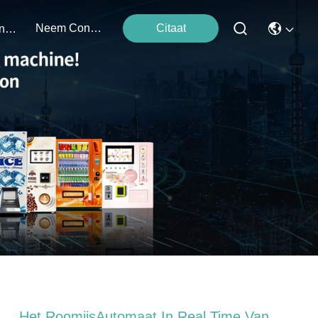
Neem Contact Met Ons Op
Citaat
Evenementen
Het RoomijsAutomaat In Real Time Van