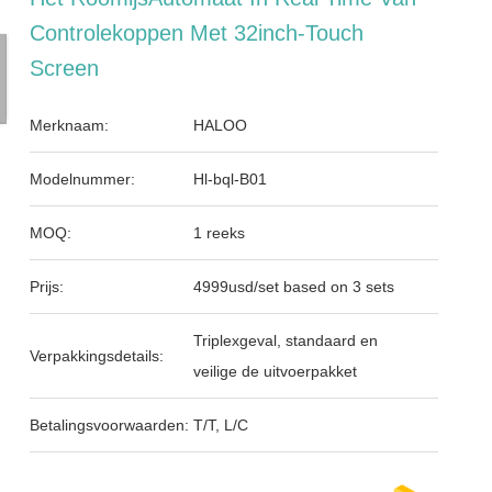
Controlekoppen Met 32inch-Touch
Screen
Merknaam:
HALOO
Modelnummer:
Hl-bql-B01
MOQ:
1 reeks
Prijs:
4999usd/set based on 3 sets
Triplexgeval, standaard en
Verpakkingsdetails:
veilige de uitvoerpakket
Betalingsvoorwaarden:
T/T, L/C