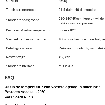
Gewicht
450kg
Touch screengrootte
21,5 duim, 49 duimopties
210*140*45mm, kunnen wij de 
Standaarddoosgrootte
pakketdoos aanpassen
Bevroren Voedseltemperatuur
onder -18℃
Voedsel het Verwarmen Tijd
100s voor bevroren voedsel, ree
Betalingssysteem
Rekening, muntstuk, muntstuka
Netwerkwijze
4G, Wifi
Standaardinterface
MDB/DEX
FAQ
wat is de temperatuur van voedselopslag in machine?
Bevroren Voedsel: -20℃
Vers Voedsel: 
4℃