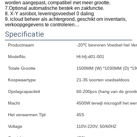
worden aangepast, compatibel met meer grootte.
7.Optional automatische bestek en zakfunctie.
8. X-Y asrobot, leveringsvoedsel 0 daling
9. icloud beheer als achtergrond, geschikt om inventaris,
verkoopgegevens te controleren…
Specificatie
Productnaam
-20℃ bevroren Voedsel het V
ModelNo.
Hl-hfj-d01-001
Totale Grootte
1500MM (W) *1030MM (D) *1
Koopwaartype
21-35 soorten voedseldoos
Opslagcapaciteit
60-200pcs (hang van de groott
Macht
4500W terwijl microgolf het we
Het verwarmen Tijd
45S
Voltage
110V-220V, 50/60HZ