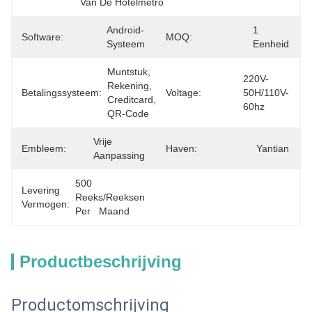
Van De Hotelmetro
Android-
1 
Software:
MOQ:
Systeem
Eenheid
Muntstuk, 
220V-
Rekening, 
Betalingssysteem:
Voltage:
50H/110V-
Creditcard, 
60hz
QR-Code
Vrije 
Embleem:
Haven:
Yantian
Aanpassing
500 
Levering
Reeks/Reeksen 
Vermogen:
Per   Maand
Productbeschrijving
Productomschrijving