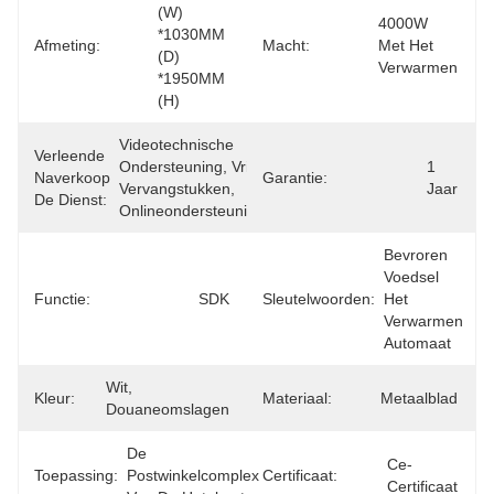
(W) 
4000W 
*1030MM 
Afmeting:
Macht:
Met Het 
(D) 
Verwarmen
*1950MM 
(H)
Videotechnische 
Verleende
Ondersteuning, Vrije 
1 
Naverkoop
Garantie:
Vervangstukken, 
Jaar
De Dienst:
Onlineondersteuning
Bevroren 
Voedsel 
Functie:
SDK
Sleutelwoorden:
Het 
Verwarmen 
Automaat
Wit, 
Kleur:
Materiaal:
Metaalblad
Douaneomslagen
De 
Ce-
Toepassing:
Postwinkelcomplex 
Certificaat:
Certificaat