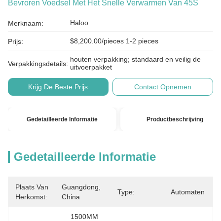
Bevroren Voedsel Met Het Snelle Verwarmen Van 45S
Haloo
Merknaam:
$8,200.00/pieces 1-2 pieces
Prijs:
houten verpakking; standaard en veilig de
Verpakkingsdetails:
uitvoerpakket
Krijg De Beste Prijs
Contact Opnemen
Gedetailleerde Informatie
Productbeschrijving
Gedetailleerde Informatie
Plaats Van
Guangdong, 
Type:
Automaten
Herkomst:
China
1500MM 