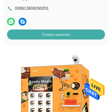
008613809260051
Contact opnemen