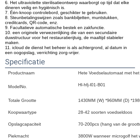
6. Het ultraviolette sterilisatieontwerp waarborgt op tijd dat elke
dineren veilig en hygiënisch is.
7. Één-knoop controlebord, geschikter te gebruiken.
8. Steunbetalingswijzen zoals bankbiljetten, muntstukken,
creditcards, QR-code, enz.
9. Facultatieve automatische bestek en zakfunctie.
10. een originele verwezenlijking die van een secundaire
duwstructuur voor het restauratierijtuig, de maaltijd stabieler
maken.
11. icloud de dienst het beheer is als achtergrond, al datum in
een oogopslag, verrichting zorg-vrijer.
Specificatie
Productnaam
Hete Voedselautomaat met he
Hl-hfj-l01-B01
ModelNo.
Totale Grootte
1430MM (W) *960MM (D) *19
Koopwaartype
28-42 soorten voedseldoos
Opslagcapaciteit
70-200pcs (hang van de groott
Piekmacht
3800W wanneer microgolf het 