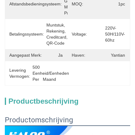
Geen 
Afstandsbedieningsysteem:
MOQ:
1pc
Monthy 
Prijs
Muntstuk, 
220V-
Rekening, 
Betalingssysteem:
Voltage:
50H/110V-
Creditcard, 
60hz
QR-Code
Aangepast Merk:
Ja
Haven:
Yantian
500 
Levering
Eenheid/Eenheden 
Vermogen:
Per   Maand
Productbeschrijving
Productomschrijving