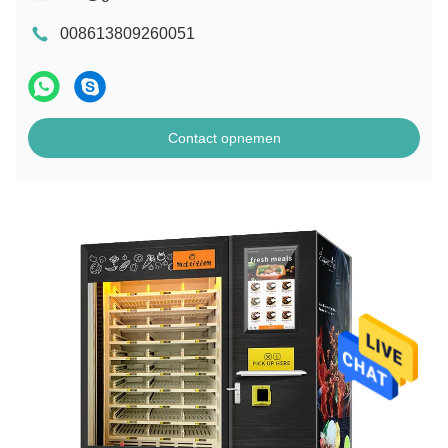
008613809260051
Contact opnemen