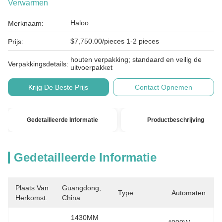
Verwarmen
Haloo
Merknaam:
$7,750.00/pieces 1-2 pieces
Prijs:
houten verpakking; standaard en veilig de
Verpakkingsdetails:
uitvoerpakket
Krijg De Beste Prijs
Contact Opnemen
Gedetailleerde Informatie
Productbeschrijving
Gedetailleerde Informatie
Plaats Van
Guangdong, 
Type:
Automaten
Herkomst:
China
1430MM 