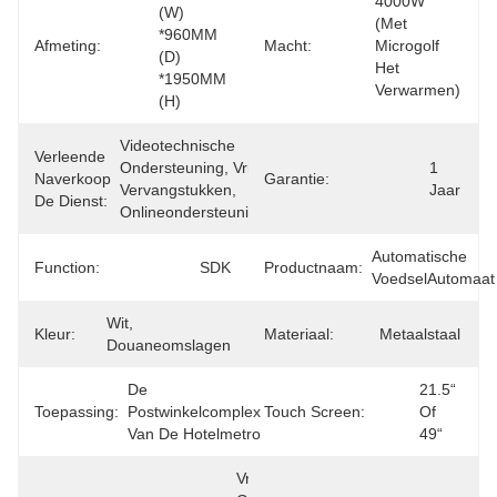
4000W 
(W) 
(met 
*960MM 
Afmeting:
Macht:
Microgolf 
(D) 
Het 
*1950MM 
Verwarmen)
(H)
Videotechnische 
Verleende
Ondersteuning, Vrije 
1 
Naverkoop
Garantie:
Vervangstukken, 
Jaar
De Dienst:
Onlineondersteuning
Automatische 
Function:
SDK
Productnaam:
VoedselAutomaat
Wit, 
Kleur:
Materiaal:
Metaalstaal
Douaneomslagen
De 
21.5“ 
Toepassing:
Postwinkelcomplex 
Touch Screen:
Of 
Van De Hotelmetro
49“
Vrij, 