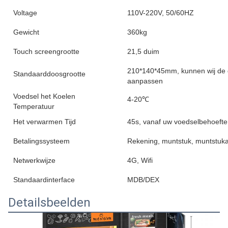
Voltage
110V-220V, 50/60HZ
Gewicht
360kg
Touch screengrootte
21,5 duim
210*140*45mm, kunnen wij de 
Standaarddoosgrootte
aanpassen
Voedsel het Koelen
4-20℃
Temperatuur
Het verwarmen Tijd
45s, vanaf uw voedselbehoefte d
Betalingssysteem
Rekening, muntstuk, muntstuka
Netwerkwijze
4G, Wifi
Standaardinterface
MDB/DEX
Detailsbeelden